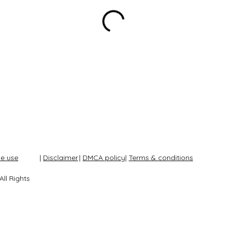
le use
|
Disclaimer
|
DMCA policy
|
Terms & conditions
ll Rights